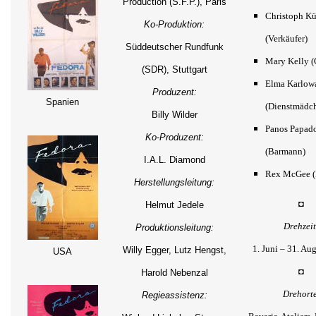
Production (S.F.P.), Paris
Christoph Kü
Ko-Produktion:
(Verkäufer)
Süddeutscher Rundfunk
Mary Kelly (
(SDR), Stuttgart
Elma Karlow
Produzent:
Spanien
(Dienstmädc
Billy Wilder
Panos Papad
Ko-Produzent:
(Barmann)
I.A.L. Diamond
Rex McGee (
Herstellungsleitung:
◘
Helmut Jedele
Drehzeit
Produktionsleitung:
1. Juni – 31. Au
Willy Egger, Lutz Hengst,
USA
◘
Harold Nebenzal
Drehorte
Regieassistenz: