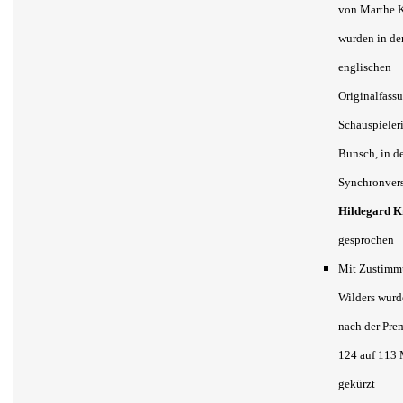
von Marthe K
wurden in de
englischen
Originalfass
Schauspieler
Bunsch, in de
Synchronver
Hildegard K
gesprochen
Mit Zustimm
Wilders wurd
nach der Pre
124 auf 113
gekürzt