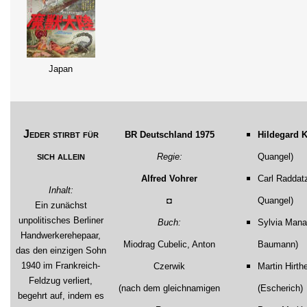
Japan
Jeder stirbt für
BR Deutschland 1975
Hildegard K
sich allein
Regie:
Quangel)
Alfred Vohrer
Carl Raddatz
Inhalt:
◘
Quangel)
Ein zunächst
unpolitisches Berliner
Buch:
Sylvia Mana
Handwerkerehepaar,
Miodrag Cubelic, Anton
Baumann)
das den einzigen Sohn
1940 im Frankreich-
Czerwik
Martin Hirth
Feldzug verliert,
(nach dem gleichnamigen
(Escherich)
begehrt auf, indem es