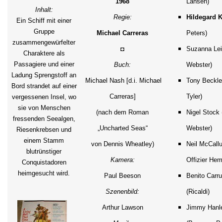
1968
Lansen)
Inhalt:
Regie:
Hildegard K
Ein Schiff mit einer
Gruppe
Michael Carreras
Peters)
zusammengewürfelter
◘
Suzanna Lei
Charaktere als
Passagiere und einer
Buch:
Webster)
Ladung Sprengstoff an
Michael Nash [d.i. Michael
Tony Beckle
Bord strandet auf einer
Carreras]
Tyler)
vergessenen Insel, wo
sie von Menschen
(nach dem Roman
Nigel Stock 
fressenden Seealgen,
„Uncharted Seas“
Webster)
Riesenkrebsen und
einem Stamm
von Dennis Wheatley)
Neil McCall
blutrünstiger
Kamera:
Offizier He
Conquistadoren
heimgesucht wird.
Paul Beeson
Benito Carru
Szenenbild:
(Ricaldi)
Arthur Lawson
Jimmy Hanl