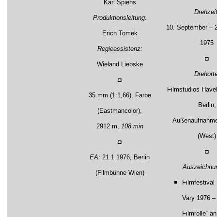
Karl Spiehs
Drehzeit
Produktionsleitung:
10. September – 
Erich Tomek
1975
Regieassistenz:
◘
Wieland Liebske
Drehorte
◘
Filmstudios Have
35 mm (1:1,66), Farbe
Berlin;
(Eastmancolor),
Außenaufnahmen
2912 m,
108 min
(West)
◘
◘
EA:
21.1.1976, Berlin
Auszeichnu
(Filmbühne Wien)
Filmfestival
Vary 1976 –
Filmrolle“ a