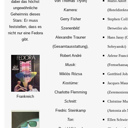
von Thomas Tryon)
Mario Adorf
dabei das höchst
ungewöhnliche
Kamera:
(Hoteldirekto
Geheimnis dieses
Gerry Fisher
Stephen Coll
Stars: Er muss
feststellen, dass es
Szenenbild:
Detweiler als
nicht nur eine Fedora
Alexandre Trauner
Hans Jaray (G
gibt.
(Gesamtausstattung),
Sobryanski)
Robert André
Arlene Franc
Musik:
(Fernsehansa
Miklós Rózsa
Gottfried Joh
Kostüme:
Jacques Mau
Charlotte Flemming
(Zeremonienm
Frankreich
Schnitt:
Christine Mu
Fredric Steinkamp
(Antonia als
Ton:
Ellen Schwie