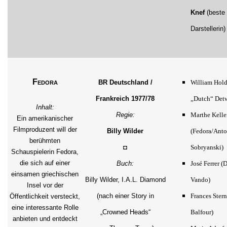
Knef
(beste
Darstellerin)
Fedora
BR Deutschland /
William Hold
Frankreich 1977/78
„Dutch“ Detw
Inhalt:
Regie:
Marthe Kelle
Ein amerikanischer
Filmproduzent will der
Billy Wilder
(Fedora/Anto
berühmten
◘
Sobryanski)
Schauspielerin Fedora,
die sich auf einer
Buch:
José Ferrer (
einsamen griechischen
Billy Wilder, I.A.L. Diamond
Vando)
Insel vor der
(nach einer Story in
Frances Ster
Öffentlichkeit versteckt,
eine interessante Rolle
„Crowned Heads“
Balfour)
anbieten und entdeckt