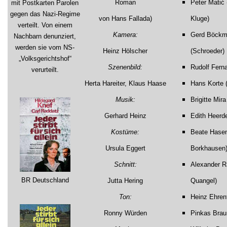
Roman
Peter Matić
mit Postkarten Parolen
gegen das Nazi-Regime
von Hans Fallada)
Kluge)
verteilt. Von einem
Kamera:
Gerd Böckm
Nachbarn denunziert,
werden sie vom NS-
Heinz Hölscher
(Schroeder)
„Volksgerichtshof“
Szenenbild:
Rudolf Fern
verurteilt.
Herta Hareiter, Klaus Haase
Hans Korte (
Musik:
Brigitte Mira
Gerhard Heinz
Edith Heerd
Kostüme:
Beate Hasen
Ursula Eggert
Borkhausen
Schnitt:
Alexander R
BR Deutschland
Jutta Hering
Quangel)
Ton:
Heinz Ehren
Ronny Würden
Pinkas Brau