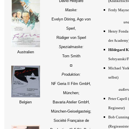
David Hildyard
(Krankenschw
Maske:
Ferdy Mayne 
Evelyn Döring, Ago von
un
Sperl,
Henry Fonda 
Rüdiger von Sperl
der Academy
Spezialmaske:
Hildegard K
Australien
Tom Smith
Sobryanski/F
◘
Michael York 
Produktion:
selbst)
NF Geria II Film GmbH,
außer
München;
Peter Capell 
Belgien
Bavaria Atelier GmbH,
Regisseur)
München-Geiselgasteig;
Bob Cunnin
Société Française de
(Regieassiste