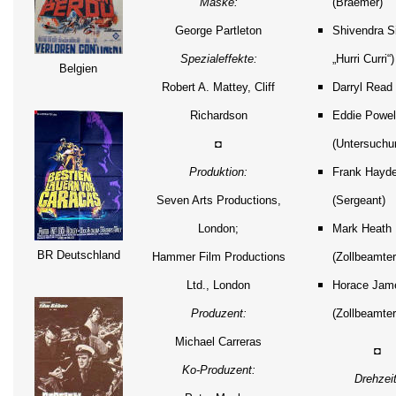
Maske:
(Braemer)
George Partleton
Shivendra S
Spezialeffekte:
„Hurri Curri“)
Belgien
Robert A. Mattey, Cliff
Darryl Read 
Richardson
Eddie Powel
◘
(Untersuchu
Produktion:
Frank Hayd
Seven Arts Productions,
(Sergeant)
London;
Mark Heath
BR Deutschland
Hammer Film Productions
(Zollbeamter
Ltd., London
Horace Jam
Produzent:
(Zollbeamter
Michael Carreras
◘
Ko-Produzent:
Drehzeit