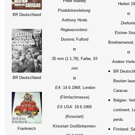
Peter Manley
Herbst 1
Produktionsleitung:
◘
BR Deutschland
Anthony Hinds
Drehorte
Regieassistenz:
Elstree Stu
Dominic Fulford
Borehamwood, 
◘
◘
35 mm (1:1,78), Farbe,
93
Andere Verlei
min
BR Deutschl
BR Deutschland
◘
Bestien laue
EA:
14.6.1968, London
Caracas
(Filmfachmesse)
Belgien: Ver
EA USA:
19.6.1968
continent; L
(Kinostart)
perdu
Kinostart Großbritannien:
Frankreich
Finnland: Sa