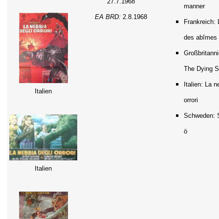
27.7.1968
manner
EA BRD:
2.8.1968
Frankreich: 
des abîmes
Großbritann
The Dying 
Italien: La n
Italien
orrori
Schweden: 
ö
Italien