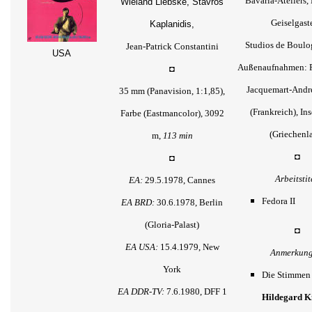
Bavaria-Ateliers
Wieland Liebske, Stavros
Geiselgast
Kaplanidis,
Studios de Boulog
Jean-Patrick Constantini
USA
Außenaufnahmen: P
◘
Jacquemart-André
35 mm (Panavision, 1:1,85),
(Frankreich), In
Farbe (Eastmancolor), 3092
(Griechenl
m,
113 min
◘
◘
Arbeitstit
EA:
29.5.1978, Cannes
Fedora II
EA BRD:
30.6.1978, Berlin
(Gloria-Palast)
◘
EA USA:
15.4.1979, New
Anmerkung
York
Die Stimmen
EA DDR-TV:
7.6.1980, DFF 1
Hildegard K