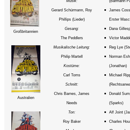
Musik:
(Barmann Pa
Gerard Schürmann, Roy
James Cossi
Phillips (Lieder)
Erster Masch
Gesang:
Dana Gillesp
Großbritannien
The Peddlers
Victor Madd
Musikalische Leitung:
Reg Lye (St
Philip Martell
Norman Esh
Kostüme:
(Jonathan)
Carl Toms
Michael Rip
Schnitt:
(Rechtsanwa
Chris Barnes, James
Donald Sum
Australien
Needs
(Sparks)
Ton:
Alf Joint (J
Roy Baker
Charles Hou