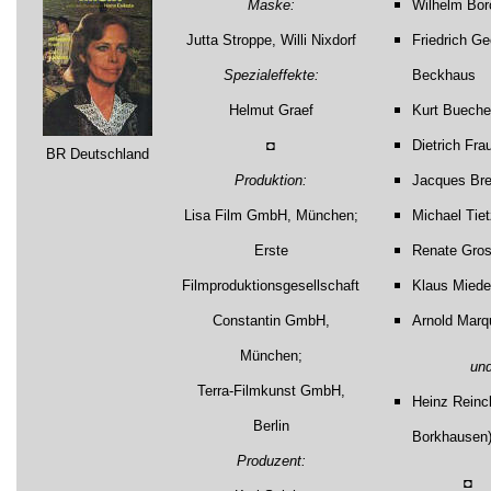
Maske:
Wilhelm Bor
Jutta Stroppe, Willi Nixdorf
Friedrich Ge
Spezialeffekte:
Beckhaus
Helmut Graef
Kurt Bueche
◘
Dietrich Fra
BR Deutschland
Produktion:
Jacques Bre
Lisa Film GmbH, München;
Michael Tiet
Erste
Renate Gros
Filmproduktionsgesellschaft
Klaus Miede
Constantin GmbH,
Arnold Marq
München;
un
Terra-Filmkunst GmbH,
Heinz Reinc
Berlin
Borkhausen
Produzent:
◘