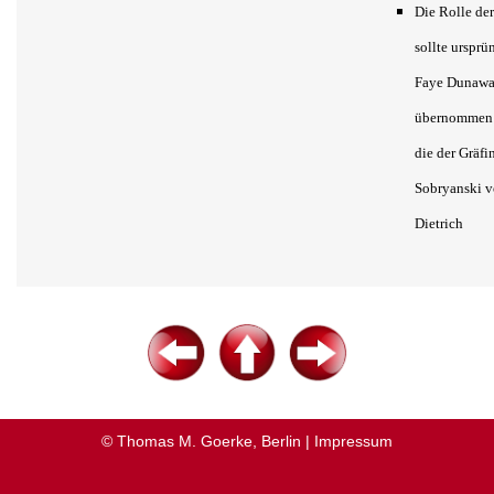
Die Rolle de
sollte ursprü
Faye Dunaw
übernommen 
die der Gräfi
Sobryanski 
Dietrich
© Thomas M. Goerke, Berlin |
Impressum