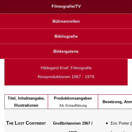
Filmografie/TV
Bühnenrollen
Bibliografie
Bildergalerie
Hildegard Knef: Filmografie
Kinoproduktionen 1967 - 1978
Titel, Inhaltsangabe,
Produktionsangaben
Besetzung, An
Illustrationen
EA: Erstaufführung
The Lost Continent
Großbritannien 1967 /
Eric Porter 